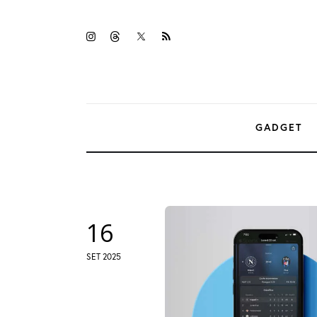
Gadget
twitter-
instagramm
threads
rss
Tecnologia
x
Sicurezza
Intrattenimento
GADGET
Web Log
16
SET 2025