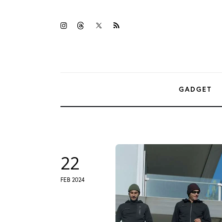
Gadget
twitter-
instagramm
threads
rss
Tecnologia
x
Sicurezza
Intrattenimento
GADGET
Web Log
22
FEB 2024