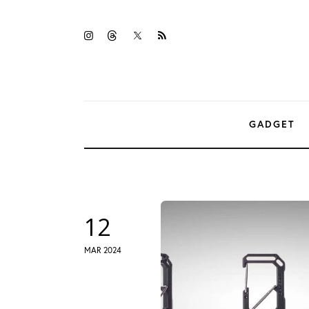
Gadget
twitter-
instagramm
threads
rss
Tecnologia
x
Sicurezza
Intrattenimento
GADGET
Web Log
12
MAR 2024