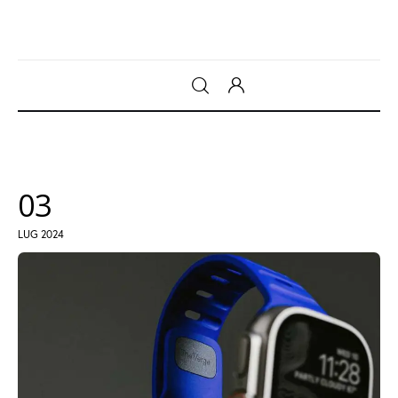
Gadget
Tecnologia
03
Sicurezza
LUG 2024
Intrattenimento
Web Log