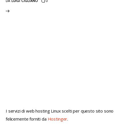
DA
LUIGI CIGLIANO
0
not conventional geek!
I servizi di web hosting Linux scelti per questo sito sono
felicemente forniti da
Hostinger
.