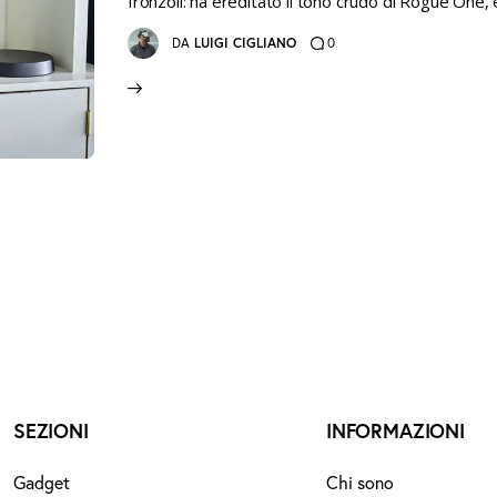
fronzoli: ha ereditato il tono crudo di Rogue One, 
0
DA
LUIGI CIGLIANO
SEZIONI
INFORMAZIONI
Gadget
Chi sono