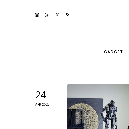
Gadget
twitter-
instagramm
threads
rss
Tecnologia
x
Sicurezza
Intrattenimento
GADGET
Web Log
24
APR 2025