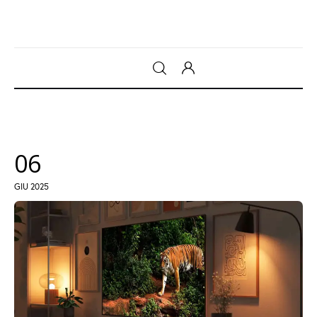
Gadget
Tecnologia
06
Sicurezza
GIU 2025
Intrattenimento
Web Log