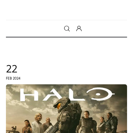
Gadget
Tecnologia
22
Sicurezza
FEB 2024
Intrattenimento
Web Log