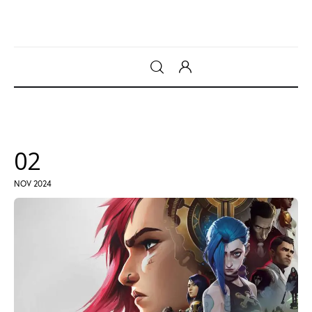
Gadget
Tecnologia
02
Sicurezza
NOV 2024
Intrattenimento
Web Log