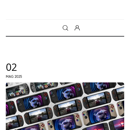
Gadget
Tecnologia
02
Sicurezza
MAG 2025
Intrattenimento
Web Log