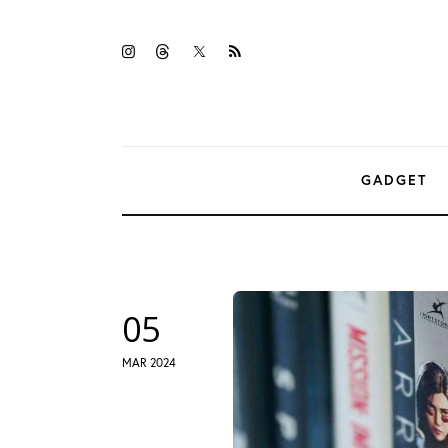
Gadget
twitter-
instagramm
threads
rss
Tecnologia
x
Sicurezza
Intrattenimento
GADGET
Web Log
05
MAR 2024