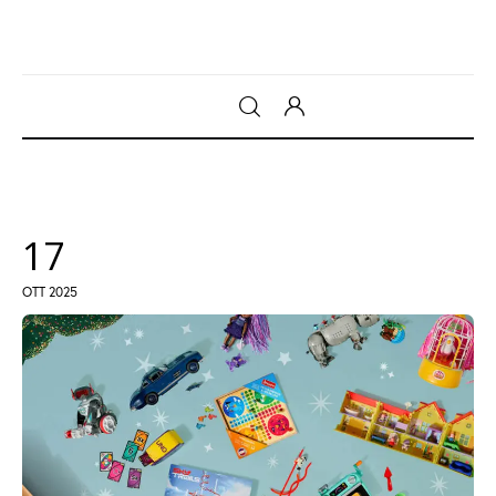
Gadget
Tecnologia
17
Sicurezza
OTT 2025
Intrattenimento
Web Log