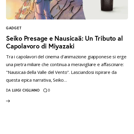
instagramm
threads
twitter-
rss
x
GADGET
Seiko Presage e Nausicaä: Un Tributo al
Capolavoro di Miyazaki
Tra i capolavori del cinema d'animazione giapponese si erge
una pietra miliare che continua a meravigliare e affascinare:
"Nausicaä della Valle del Vento". Lasciandosi ispirare da
questa epica narrativa, Seiko…
DA
LUIGI CIGLIANO
0