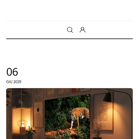
Gadget
Tecnologia
06
Sicurezza
GIU 2025
Intrattenimento
Web Log