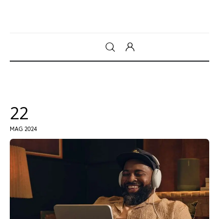
Gadget
Tecnologia
22
Sicurezza
MAG 2024
Intrattenimento
Web Log