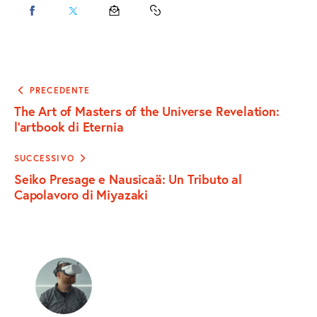
CONDIVIDI
CONDIVIDI
CONDIVIDI
COPY
SU
SU
VIA
URL
FACEBOOK
X
EMAIL
TO
Navigazione
PRECEDENTE
articoli
The Art of Masters of the Universe Revelation:
CLIPBOARD
l’artbook di Eternia
SUCCESSIVO
Seiko Presage e Nausicaä: Un Tributo al
Capolavoro di Miyazaki