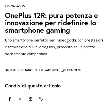
TECNOLOGIA
instagramm
threads
twitter-
rss
OnePlus 12R: pura potenza e
x
innovazione per ridefinire lo
smartphone gaming
Uno smartphone perfetto per i videogiochi, con prestazioni
e fotocamere di livello flagship, proposto ad un prezzo
decisamente competitivo.
DA
LUIGI CIGLIANO
9 FEBBRAIO 2024
0
COMMENTI
Condividi questo articolo
CONDIVIDI
CONDIVIDI
CONDIVIDI
COPY
SU
SU
VIA
URL