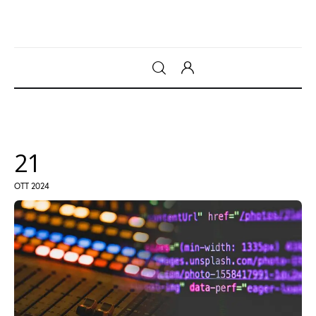
Gadget
Tecnologia
21
Sicurezza
OTT 2024
Intrattenimento
Web Log