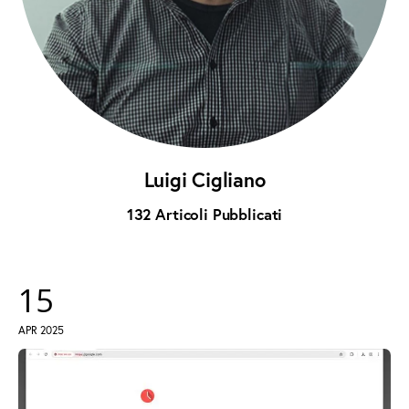
instagramm
threads
twitter-
rss
x
Luigi Cigliano
132
Articoli Pubblicati
15
APR 2025