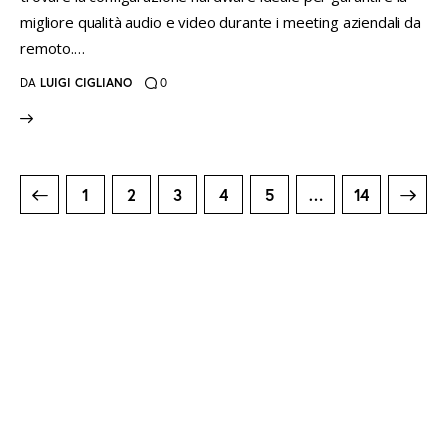
migliore qualità audio e video durante i meeting aziendali da
remoto.…
DA
LUIGI CIGLIANO
0
Paginazione
PAGE
1
PAGE
2
PAGE
3
PAGE
4
PAGE
5
>
…
PAGE
14
degli
articoli