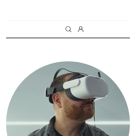
Gadget
Tecnologia
Sicurezza
Intrattenimento
Web Log