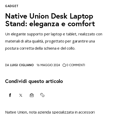
GADGET
instagramm
threads
twitter-
rss
Native Union Desk Laptop
x
Stand: eleganza e comfort
Un elegante supporto per laptop e tablet, realizzato con
materiali di alta qualità, progettato per garantire una
postura corretta della schiena e del collo.
DA
LUIGI CIGLIANO
16 MAGGIO 2024
0
COMMENTI
Condividi questo articolo
CONDIVIDI
CONDIVIDI
CONDIVIDI
COPY
SU
SU
VIA
URL
Native Union, nota azienda specializzata in accessori 