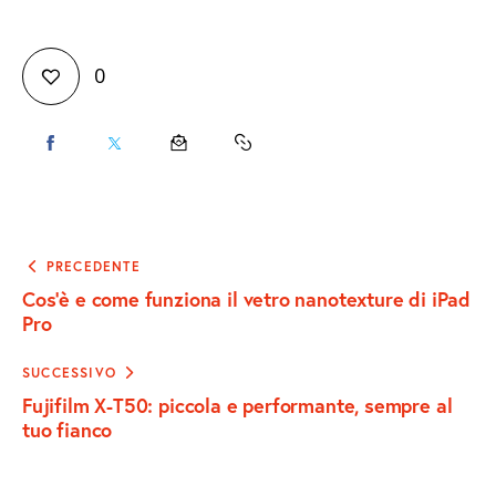
0
CONDIVIDI
CONDIVIDI
CONDIVIDI
COPY
SU
SU
VIA
URL
FACEBOOK
X
EMAIL
TO
Navigazione
PRECEDENTE
articoli
Cos’è e come funziona il vetro nanotexture di iPad
CLIPBOARD
Pro
SUCCESSIVO
Fujifilm X-T50: piccola e performante, sempre al
tuo fianco