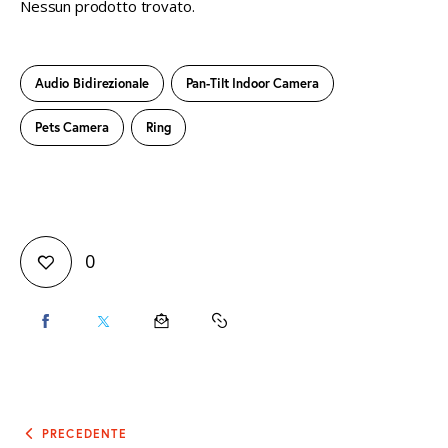
Nessun prodotto trovato.
Audio Bidirezionale
Pan-Tilt Indoor Camera
Pets Camera
Ring
0
CONDIVIDI
CONDIVIDI
CONDIVIDI
COPY
SU
SU
VIA
URL
FACEBOOK
X
EMAIL
TO
Navigazione
PRECEDENTE