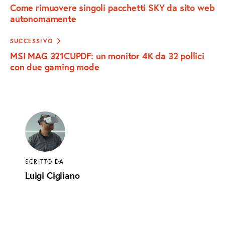
articoli
Come rimuovere singoli pacchetti SKY da sito web
CLIPBOARD
autonomamente
SUCCESSIVO
MSI MAG 321CUPDF: un monitor 4K da 32 pollici
con due gaming mode
SCRITTO DA
Luigi Cigliano