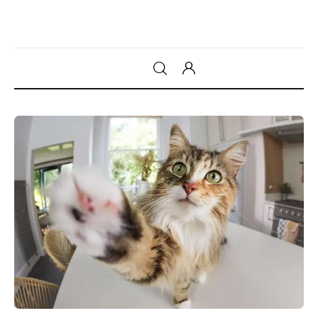
Gadget
Tecnologia
Sicurezza
Intrattenimento
Web Log