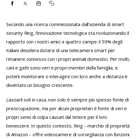
CONDIVIDI
CONDIVIDI
CONDIVIDI
COPY
SU
SU
VIA
URL
Secondo una ricerca commissionata dall’azienda di smart 
FACEBOOK
X
EMAIL
TO
security Ring, l’innovazione tecnologica sta rivoluzionando il 
CLIPBOARD
rapporto con i nostri amici a quattro zampe: il 59% degli 
italiani desidera dotarsi di una telecamera smart per 
rimanere connesso con i propri animali domestici. Per molti, 
cani e gatti sono veri e propri membri della famiglia, e 
poterli monitorare o interagire con loro anche a distanza è 
diventato un bisogno crescente.
Lasciarli soli in casa, non solo è sempre più spesso fonte di 
preoccupazione, ma per alcuni proprietari è fonte di veri e 
propri sensi di colpa causati dal timore per il loro 
benessere. In questo contesto, Ring – marchio di proprietà 
di Amazon – offre videocamere di sorveglianza con funzioni 