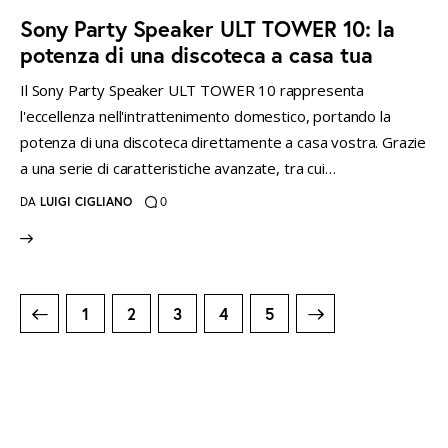
Sony Party Speaker ULT TOWER 10: la
potenza di una discoteca a casa tua
Il Sony Party Speaker ULT TOWER 10 rappresenta
l'eccellenza nell'intrattenimento domestico, portando la
potenza di una discoteca direttamente a casa vostra. Grazie
a una serie di caratteristiche avanzate, tra cui…
DA
LUIGI CIGLIANO
0
Paginazione
PAGE
1
PAGE
2
PAGE
3
>
PAGE
4
PAGE
5
degli
articoli